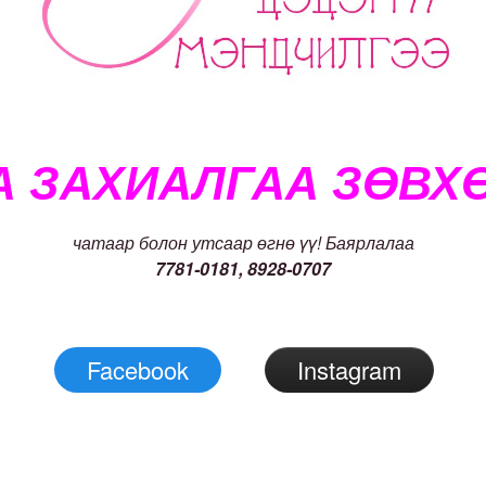
А ЗАХИАЛГАА ЗӨВХ
чатаар болон утсаар өгнө үү! Баярлалаа
7781-0181, 8928-0707
Facebook
Instagram